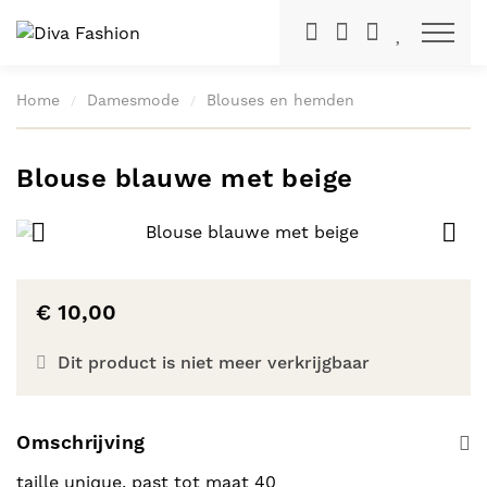
Toon na
Home
Damesmode
Blouses en hemden
Blouse blauwe met beige
€ 10,00
Dit product is niet meer verkrijgbaar
Omschrijving
taille unique, past tot maat 40